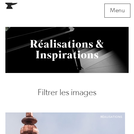
Menu
Réalisations &
Inspirations
RÉALISATIONS
Tous
Filtrer les images
Portails
Escaliers
Ornementations
RÉALISATIONS
INSPIRATIONS