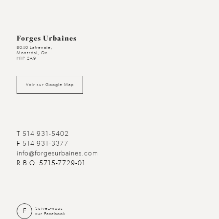
Forges Urbaines
8040 Lafrenaie,
Montréal, Qc
H1P 2A9
Voir sur Google Map
T
514 931-5402
F
514 931-3377
info@forgesurbaines.com
R.B.Q. 5715-7729-01
Suivez-nous
F
sur Facebook