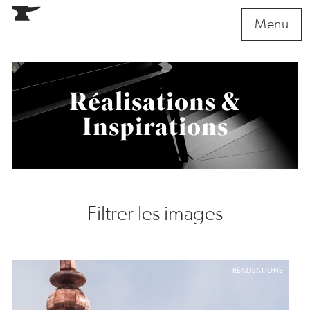
Menu
Réalisations &
Inspirations
RÉALISATIONS
Tous
Filtrer les images
Portails
Escaliers
Ornementations
RÉALISATIONS
INSPIRATIONS