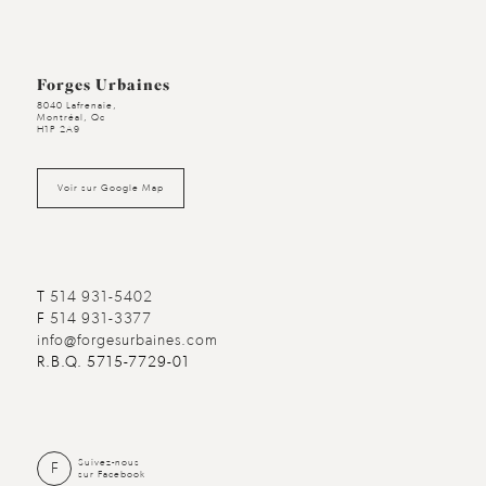
Forges Urbaines
8040 Lafrenaie,
Montréal, Qc
H1P 2A9
Voir sur Google Map
T
514 931-5402
F
514 931-3377
info@forgesurbaines.com
R.B.Q. 5715-7729-01
Suivez-nous
F
sur Facebook